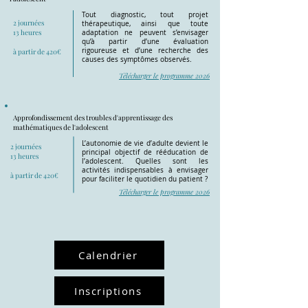
Tout diagnostic, tout projet
2 journées
thérapeutique, ainsi que toute
13 heures
adaptation ne peuvent s’envisager
qu’à partir d’une évaluation
rigoureuse et d’une recherche des
à partir de 420€
causes des symptômes observés.
Télécharger le programme 2026
Approfondissement des troubles d'apprentissage des
mathématiques de l'adolescent
L’autonomie de vie d’adulte devient le
2 journées
principal objectif de rééducation de
13 heures
l’adolescent. Quelles sont les
activités indispensables à envisager
à partir de 420€
pour faciliter le quotidien du patient ?
Télécharger le programme 2026
Calendrier
Inscriptions