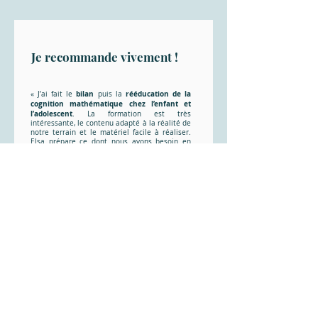
Je recommande vivement !
bilan
rééducation
de la
« J’ai fait le
puis la
cognition mathématique chez l’enfant et
l’adolescent
. La formation est très
intéressante, le contenu adapté à la réalité de
notre terrain et le matériel facile à réaliser.
Elsa prépare ce dont nous avons besoin en
amont pour qu’une fois en formation nous
soyons prêtes à déjà pratiquer. Les polycopiés
fournis sont clairs, les notions abordées bien
illustrées et il y a toujours une bonne
ambiance. Oui oui, c’est important !
Je recommande vivement ses formations. Une
des rares à m’avoir été très utile dans ma
pratique professionnelle. »
Djémila
Le Plessis Trevise