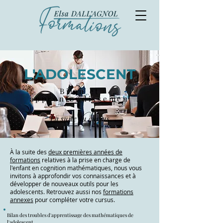
L'ADOLESCENT
Bilan et
appronfondissemen
t
La suite du cursus
​À la suite des
deux premières années de
formations
relatives à la prise en charge de
l'enfant en cognition mathématiques, nous vous
invitons à approfondir vos connaissances et à
développer de nouveaux outils pour les
adolescents. Retrouvez aussi nos
formations
annexes
pour compléter votre cursus.
Bilan des troubles d'apprentissage des mathématiques de
l'adolescent