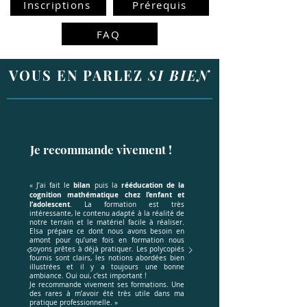
Inscriptions
Prérequis
FAQ
VOUS EN PARLEZ
SI BIEN
Je recommande vivement !
bilan
rééducation
de la
« J’ai fait le
puis la
cognition mathématique chez l’enfant et
l’adolescent
. La formation est très
intéressante, le contenu adapté à la réalité de
notre terrain et le matériel facile à réaliser.
Elsa prépare ce dont nous avons besoin en
amont pour qu’une fois en formation nous
soyons prêtes à déjà pratiquer. Les polycopiés
fournis sont clairs, les notions abordées bien
illustrées et il y a toujours une bonne
ambiance. Oui oui, c’est important !
Je recommande vivement ses formations. Une
des rares à m’avoir été très utile dans ma
pratique professionnelle. »