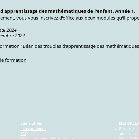
 d'apprentissage des mathématiques de l'enfant, Année 1
.
nement, vous vous inscrivez d'office aux deux modules qu'il propos
Mai 2024
ovembre 2024
 formation "Bilan des troubles d'apprentissage des mathématiques 
de formation
.
une l'après-midi), avec en-cas inclus.
0 et 17h30 en fonction de la durée du repas, pris ensemble sur pl
Liens utiles
Elsa DALL
Infos pratiques
Gérant, re
FAQ
administrat
Conditions générales de vente
Siret : 414