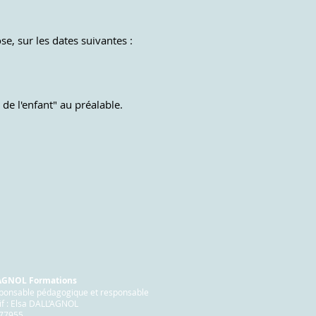
e, sur les dates suivantes :
de l'enfant" au préalable.
ace.
'AGNOL Formations
sponsable pédagogique et responsable
if : Elsa DALL’AGNOL
677955