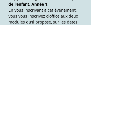
de l'enfant, Année 1
.
En vous inscrivant à cet événement, 
vous vous inscrivez d'office aux deux 
modules qu'il propose, sur les dates 
suivantes :
Module 1, 
les 19 & 20 Avril 2024
Module 2, 
les 24 & 25 Avril 2024
PRÉ-REQUIS : 
Avoir suivi la formation 
"Bilan des troubles d'apprentissage 
des mathématiques de l'enfant" au 
préalable. 
Afficher plus
Elsa DALL'AGNOL Formations
Contact
Gérant, responsable pédagogique et responsable
Elsa DALL'AGNOL Formations
administratif : Elsa DALL’AGNOL
27 allée Albert Sylvestre
Siret :
414677955
73000 Chambéry
Déclaration d'activité n°
82730159473
auprès de la
elsa.dallagnol.formations@gmail.com
Préfecture de la Région Rhône-Alpes ;
06.68.67.86.42
Cette déclaration ne vaut pas agrément de l'État.
Liens utiles
Accréditations
Infos pratiques
FAQ
Conditions générales de vente
Mentions légales