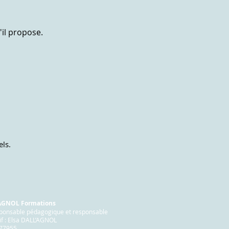
'il propose.
ls.
'AGNOL Formations
sponsable pédagogique et responsable
if : Elsa DALL’AGNOL
677955