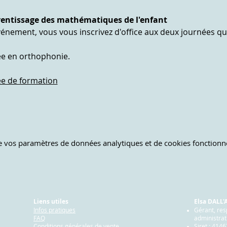
prentissage des mathématiques de l'enfant
vénement, vous vous inscrivez d'office aux deux journées qu
ée en orthophonie.
ée de formation
 vos paramètres de données analytiques et de cookies fonctionne
Liens utiles
Elsa DALL
Infos pratiques
Gérant, re
FAQ
administrat
Conditions générales de vente
Siret : 414