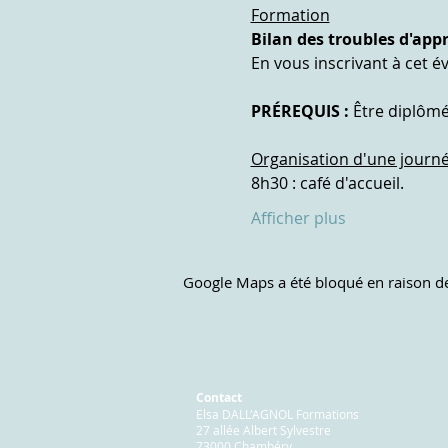
Formation
Bilan des troubles d'ap
En vous inscrivant à cet é
PRÉREQUIS : 
Être diplôm
Organisation d'une journ
8h30 : café d'accueil.
Afficher plus
Google Maps a été bloqué en raison de
Contact
Elsa DALL'AGNOL Formations
27 allée Albert Sylvestre
73000 Chambéry