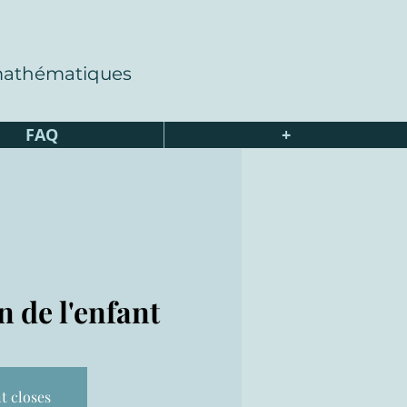
 mathématiques
FAQ
+
n de l'enfant
t closes