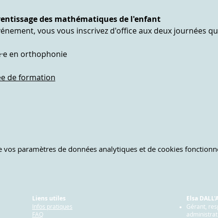
prentissage des mathématiques de l'enfant
vénement, vous vous inscrivez d'office aux deux journées qu
é·e en orthophonie
ée de formation
 vos paramètres de données analytiques et de cookies fonctionne
Liens utiles
Elsa DALL
Infos pratiques
Gérant, re
FAQ
administrat