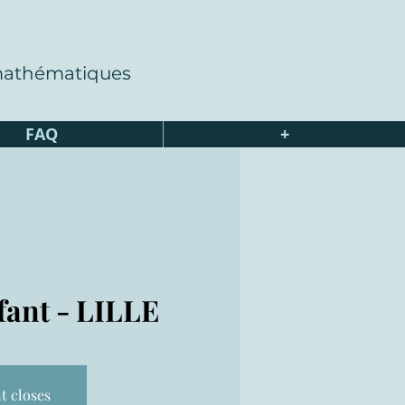
 mathématiques
FAQ
+
nfant - LILLE
t closes