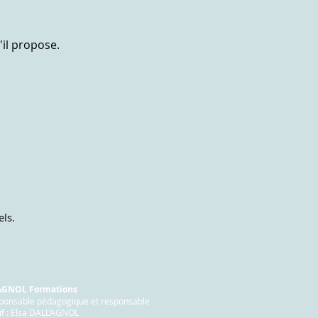
'il propose.
ls.
'AGNOL Formations
sponsable pédagogique et responsable
if : Elsa DALL’AGNOL